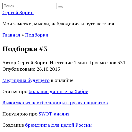
Перейти
Search
к
for:
Сергей Зорин
содержанию
Мои заметки, мысли, наблюдения и путешествия
Главная
»
Подборки
Подборка #3
Автор
Сергей Зорин
На чтение
1 мин
Просмотров
331
Опубликовано
26.10.2015
Медицина будущего
в онлайне
Статья про
большие данные на Хабре
Выжимка из психбольницы в руках пациентов
Популярно про
SWOT-анализ
Создание
брендинга для целой России